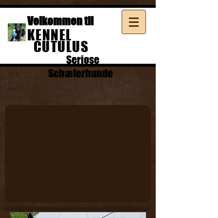
Velkommen til
KENNEL
CUTULUS
Seriøse
Schæferhunde