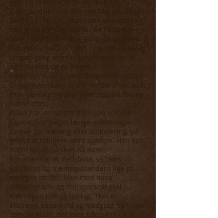
drift og arbejdsglæde, og med en
stamtavle der vist ikke kan blie ret meget
bedre :-) . Han er ekstremt kampstærk og
han giver sig selv 100 % i alt hvad han
laver, med faste. tørre greb, og så bider
han helt afsindigt hårdt ! Han er social og
omgængelig uden nogen tendenser til
aggresivitet, og er meget
samarbejdsvillig. MAn fornemmer at lige
under overfladen er der en del alvor, som
man selvfølgelig skal have respekt for, og
træne efter.
Poker har desværre stået i en serbisk
hundegård meget længe, uden nogen
former for træning eller stimulering, på
grund af tidligere ejers sygdom. Han har
slæbt rundt på sten, så hans
hjrnetænder er nedslidte, så hans
kondition og træningsstandard lige pt.
mangler en del. Men med hans
arbejdsglæde og engagement skal
træningen nok gå hurtigt. Han er
ekstremt både bold og madglad, og virker
som en hund, der bare både kan og vil