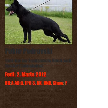
Poker Podravski
(Orla Von Der Staatsmacht-Black-Jack
Von Der Teufelskehle)
Født: 2. Marts 2012
HD:A AD:0, IPO 3, AK, DNA, Show: F
Poker er købt fra Serbien, hvor han er
avlskåret (AK) ligesom han også er
avlskåret i SV i Tyskland.
Poker er en HANHUND, med tonsvis af