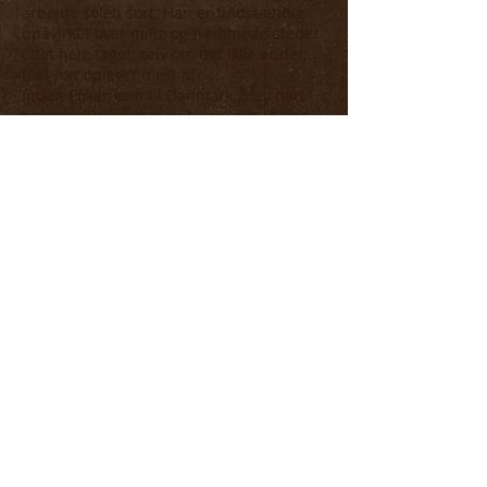
arbejde solen sort. Han er fuldstændig
upåvirket over miljø og fremmede steder
i det hele taget, selv om det ikke er det,
han har oplevet mest af.
Inden Poker kom til Danmark, blev han
tjekket i hoved og r.. inklusiv nye HD og
AD billeder samt billeder af hans ryg,
som blev sendt til min dyrlæge, og som er
super fine, til trods for, at han er blevet 5
år.
Han har lavet ca. 20 kuld med masser af
sundhed og driftige og meget
kampstærke hvalpe. En del er solgt til
politi og forsvar i Serbien, Kroatien og
omkringliggende lande.
Jeg glæder mig helt vildt til at arbejde
videre med ham, fordi han er en afsindig
sjov hund, som bare er sprængfyldt med
energi og arbejdsglæde, og glæder mig
også til at se, hvillket afkom han laver, for
der er ingen tvivl om, at hans kvaliteter er
langt over middel hele vejen rundt.