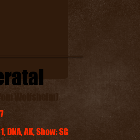
eratal
 Vom Wolfsheim)
7
 1, DNA, AK, Show: SG