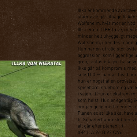
Illka er kommende avlstæve 
stamtavle går tilbage til k
Wolfsheim, hvis mor er Nod
Illka er en ILTER tæve, me
minder helt uhyggeligt meg
Wolfsheim, i hendes måde ge
Hun har en utrolig stor bytte
aggression, som ligger lige
greb, fantastisk god halsgiv
ikke går på kompromis med 
selv 100 %, uanset hvad hun l
hun er noget af en prøvelse,
spisebord, stuebord og vælte
i vejen...) Hun er ekstrem m
som helst. Hun er egentlig i
omgængelig med menneske
Planen er, at Illka skal have 
til Schæferhundeklubbens I
alt går efter planen ;-)
IGP 1: A:96 B:92 C:96