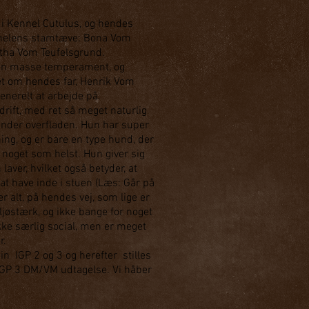
i Kennel Cutulus, og hendes
ennelens stamtæve: Bona Vom
itha Vom Teufelsgrund.
d en masse temperament, og
et om hendes far, Henrik Vom
nerelt at arbejde på.
drift, med ret så meget naturlig
 under overfladen. Hun har super
ning, og er bare en type hund, der
noget som helst. Hun giver sig
aver, hvilket også betyder, at
 at have inde i stuen (Læs: Går på
r alt, på hendes vej, som lige er
iljøstærk, og ikke bange for noget
kke særlig social, men er meget
r.
sin IGP 2 og 3 og herefter stilles
GP 3 DM/VM udtagelse. Vi håber