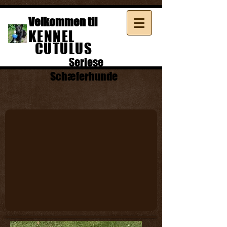
Velkommen til
KENNEL
CUTULUS
Seriøse
Schæferhunde