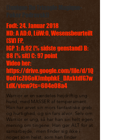
(Junique Du Triangle Magique-
Poker Podravski)
Født: 24. Januar 2018
HD: A AD:0, LüW:0, Wesensbeurteilt
(SV) FP,
IGP 1: A:92 (% sidste genstand) B:
88 (% sit) C: 97 point
Video her:
https://drive.google.com/file/d/1Q
Uo01cZ06oKJmbphkE_DAxktdfG7w
LdK/view?ts=604e08a4
Warrior er en særdeles højdriftig ung
hund, med MASSER af temperament.
Han har arvet sin mors fantastiske greb
og hurtighed, og sin fars alvor. Selv om
Warrior er ung, så har han sin helt egen
mening om tingene. Han gør ALT for at
samarbejde, men finder sig ikke i
noget som helst, som han finder