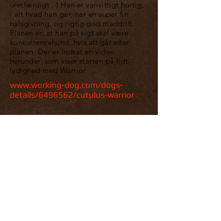
uretfærdigt ;-) Han er vanvittigt hurtig,
i alt hvad han gør, har en super fin
halsgivning, og rigtig god maddrift.
Planen er, at han på sigt skal være
konkurrencehund, hvis alt går efter
planen. Der er indsat en video
herunder, som viser starten på lidt
lydighed med Warrior.
www.working-dog.com/dogs-
details/6496562/cutulus-warrior